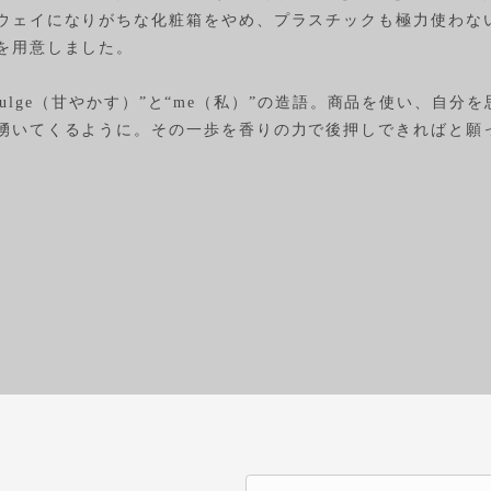
ウェイになりがちな化粧箱をやめ、プラスチックも極力使わな
を用意しました。
indulge（甘やかす）”と“me（私）”の造語。商品を使い、
湧いてくるように。その一歩を香りの力で後押しできればと願