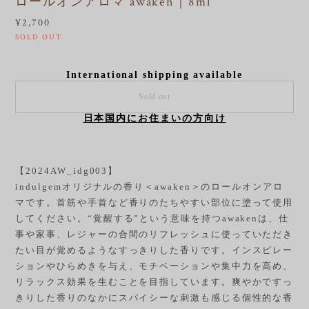
ロールオンアロマ awaken｜8ml
¥2,700
SOLD OUT
International shipping available
Sold out
日本国内にお住まいの方向け
【2024AW_idg003】
indulgemオリジナルの香り＜awaken＞のロールオンアロ
マです。首筋や手首など香りのたちやすい部位に塗って使用
してください。“覚醒する”という意味を持つawakenは、仕
事や家事、レジャーの合間のリフレッシュに使っていただき
たい目が覚めるようなすっきりした香りです。インスピレー
ションやひらめきを与え、モチベーションや集中力を高め、
リラックス効果を生むことを目指しています。爽やかですっ
きりした香りのなかにスパイシーな刺激も感じる個性的な香