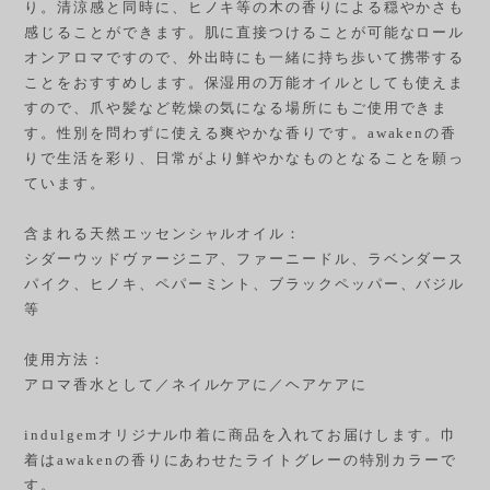
り。清涼感と同時に、ヒノキ等の木の香りによる穏やかさも
感じることができます。肌に直接つけることが可能なロール
オンアロマですので、外出時にも一緒に持ち歩いて携帯する
ことをおすすめします。保湿用の万能オイルとしても使えま
すので、爪や髪など乾燥の気になる場所にもご使用できま
す。性別を問わずに使える爽やかな香りです。awakenの香
りで生活を彩り、日常がより鮮やかなものとなることを願っ
ています。
含まれる天然エッセンシャルオイル：
シダーウッドヴァージニア、ファーニードル、ラベンダース
パイク、ヒノキ、ペパーミント、ブラックペッパー、バジル
等
使用方法：
アロマ香水として／ネイルケアに／ヘアケアに
indulgemオリジナル巾着に商品を入れてお届けします。巾
着はawakenの香りにあわせたライトグレーの特別カラーで
す。